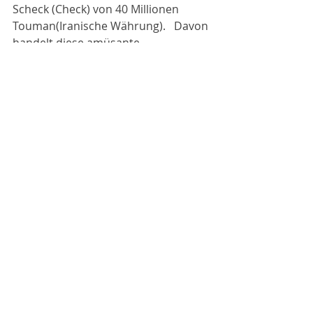
Scheck (Check) von 40 Millionen 
Touman(Iranische Währung).   Davon 
handelt diese amüsante 
Gesellschaftskomödie.
Comments
Write a comment...
© 2016 Designed by Reza Vaezpour.
All documents copyrighted by Das Iranische Wien