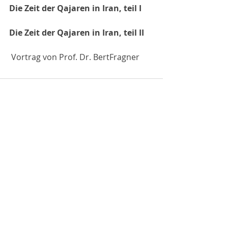
Die Zeit der Qajaren in Iran, teil I
Die Zeit der Qajaren in Iran, teil II
 Vortrag von Prof. Dr. BertFragner
Comments
Write a comment...
© 2016 Designed by Reza Vaezpour.
All documents copyrighted by Das Iranische Wien