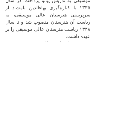
موسیقی به تدریس پیانو پرداخت. در سال 
۱۳۳۵ با کناره‌گیری بهاءالدین بامشاد از 
سرپرستی هنرستان عالی موسیقی، به 
ریاست آن هنرستان منصوب شد و تا سال 
۱۳۳۸ ریاست هنرستان عالی موسیقی را بر 
عهده داشت.
وی در تابستان سال ۱۳۳۶ به جهت 
مطالعات هنری به اتریش سفر کرد و در 
سال ۱۳۳۸ از سوی اداره کل هنرهای زیبا به 
منظور انتخاب چند استاد موسیقی برای 
هنرستان، عازم سوئیس، اتریش و بلژیک شد.
او در سال ۱۳۳۹ برای ریاست کنسرواتوار 
آزاد انتخاب شد و از سال ۱۳۴۵ به عنوان 
مشاور فنی منصوب گشت. وی در سال 
۱۳۵۰ بازنشسته شد.از او به عنوانِ یکی از 
نخستین پیانیست‌های زن در ایران یاد 
می‌شود. وی با هنرمندان بزرگی همچون یاشا 
هایفتز برنامه مشترک اجرا کرده‌است. از 
جمله شاگردان او می‌توان به مصطفی کمال 