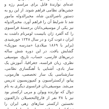
عده‌ای نوازندهٔ قابل برای مراسم رژه و 
جشن‌های نظامی فراهم شوند. از این رو به 
دستور ناصرالدین شاه، مخبرالدوله مامور 
شد تا شرایط آن را فراهم آورد. مخبرالدوله 
نیز یکی از موسیقی‌دانان برجستهٔ فرانسوی 
را که آلفرد ژان باتیست لومرنام داشت به 
ایران دعوت کرد و در سال ۱۲۴۸ خورشیدی 
(برابر با ۱۸۶۹ میلادی) «مدرسه موزیک» 
گشایش یافت. در این دوره شش ساله 
درس‌های فارسی، حساب، تاریخ، موسیقی 
نظری، زبان فرانسه، جغرافیا، آموزش یک 
ساز بادی، آشنایی با آهنگسازی نظامی، 
سازشناسی یک ساز تخصصی، هارمونی، 
پیانو، ارکستراسیون و کمپوزیسیون تدریس 
می‌شد. موسیقی‌دان فرانسوی دیگری به نام 
دوال که نوازنده ویولن و مربی ارکستر بود 
نیز با ۳۸ نفر از فارغ‌التحصیلان دارالفنون 
نخستین ارکستر سازهای زهی ایران را 