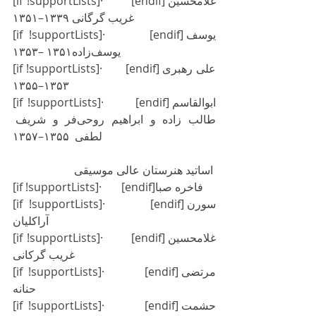
[if !supportLists]·       [endif]غلامحسین 
غریب گرگانی ۱۳۳۹–۱۳۵۱
[if !supportLists]·       [endif]یوسف 
یوسف‌زاده۱۳۵۱ –۱۳۵۳
[if !supportLists]·       [endif]علی رهبری 
۱۳۵۳–۱۳۵۵
[if !supportLists]·       [endif]ابوالقاسم 
طالب زاده و ابراهیم روحی‌فر و شریف 
لطفی  ۱۳۵۵–۱۳۵۷
اساتید هنرستان عالی موسیقی
[if !supportLists]·       [endif]فاخره صبا
[if !supportLists]·       [endif]سورن 
آراکلیان
[if !supportLists]·       [endif]غلامحسین 
غریب گرکانی
[if !supportLists]·       [endif]مرتضی 
حنانه
[if !supportLists]·       [endif]حشمت 