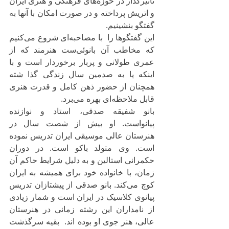
تاثیرگذار در حوزه‌های فرهنگی و هنری ایران 
و اتریش پرداخته و در صورت امکان با آنها به 
گفتگو بنشینیم. 
این گفتگوها را  با مصاحبه‌ای شروع می‌کنیم 
که مخاطب آن بانوئی‌ست هنرمند که از 
عمری طولانی و پربار برخوردار است و با 
اینکه پا به صدمین سال زندگی گذا شته 
همچنان از حضور ذهن کامل و قدرت هنری 
قابل ملاحظه‌ای بهره می‌برد.  
بانو شفیقه صدقی، استاد و نوازنده 
پیانواست. او بیش از شصت سال در 
هنرستان عالی موسیقی ایران تدریس نموده 
است. وی متولد باکو است. در دوران 
حکمرانی استالین و به دلیل شرایط حاکم آن 
زمان، با خانواده خود برای همیشه به ایران 
کوچ می‌کند. بانو صدقی از پیشتازان تدریس 
پیانوی کلاسیک در ایران است و شمار زیادی 
از نامداران این رشته زمانی در هنرستان 
عالی، هنر جوی او بوده اند.  بقیه سرگذشت 