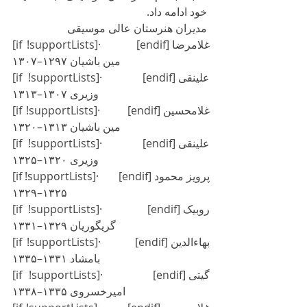
خود ادامه داد.
مدیران هنرستان عالی موسیقی
[if !supportLists]·       [endif]غلامرضا 
مین باشیان ۱۲۹۷–۱۳۰۷
[if !supportLists]·       [endif]علینقی 
وزیری ۱۳۰۷–۱۳۱۳
[if !supportLists]·       [endif]غلامحسین 
مین باشیان ۱۳۱۳–۱۳۲۰
[if !supportLists]·       [endif]علینقی 
وزیری ۱۳۲۰–۱۳۲۵
[if !supportLists]·       [endif]پرویز محمود 
۱۳۲۵–۱۳۲۹
[if !supportLists]·       [endif]روبیک 
گریگوریان ۱۳۲۹–۱۳۳۱
[if !supportLists]·       [endif]بهاءالدین 
بامشاد ۱۳۳۱–۱۳۳۵
[if !supportLists]·       [endif]گیتی 
امیرخسروی ۱۳۳۵–۱۳۳۸